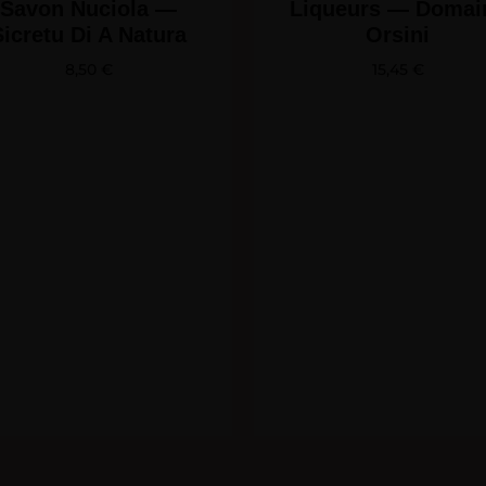
Savon Nuciola —
Liqueurs — Domai
Sicretu Di A Natura
Orsini
8,50
€
15,45
€