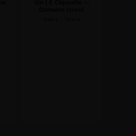
ne
Vin | E Chjuselle —
Domaine Orsini
16,65
€
–
19,40
€