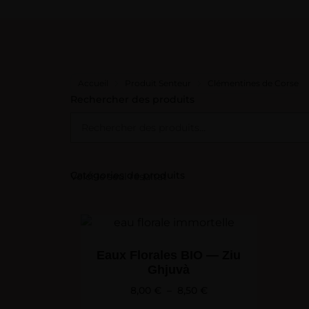
Accueil
Produit Senteur
Clémentines de Corse
Rechercher des produits
Catégories de produits
Voici le seul résultat
Eaux Florales BIO — Ziu
Ghjuvà
8,00
€
–
8,50
€