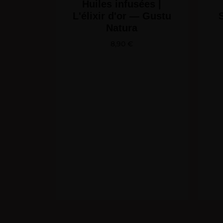
Huiles infusées |
L'élixir d'or — Gustu
Natura
8,90
€