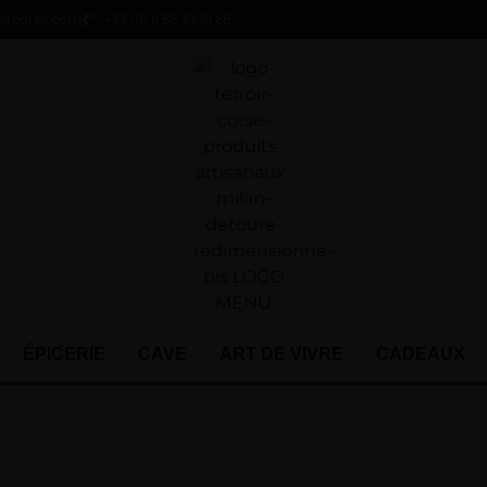
oircorse.com
+33 (0) 6 58 33 61 68
ÉPICERIE
CAVE
ART DE VIVRE
CADEAUX