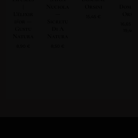
|
Nuciola
Orsini
Domai
L'élixir
—
Orsin
15,45
€
d'or —
Sicretu
16,65
€
Gustu
Di A
19,40
Natura
Natura
8,90
€
8,50
€