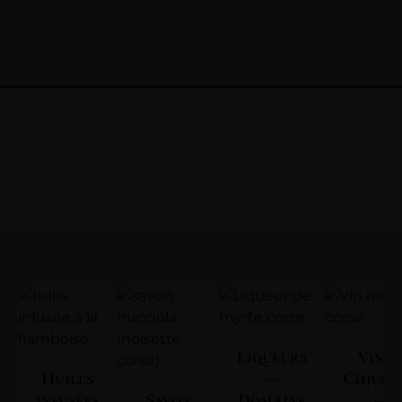
Liqueurs
Vin | 
Huiles
—
Chjuse
infusées
Savon
Domaine
—