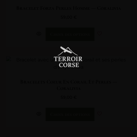
Bracelet Forza Perles Homme — Coralivia
59,00
€
Choix des options
Bracelets Coeur En Corail Et Perles —
Coralivia
59,00
€
Choix des options