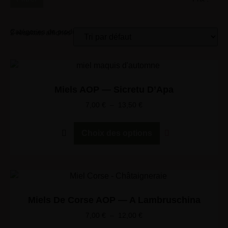
Catégories de produits
2 résultats affichés
Miels AOP — Sicretu D’Apa
7,00
€
–
13,50
€
Choix des options
Miels De Corse AOP — A Lambruschina
7,00
€
–
12,00
€